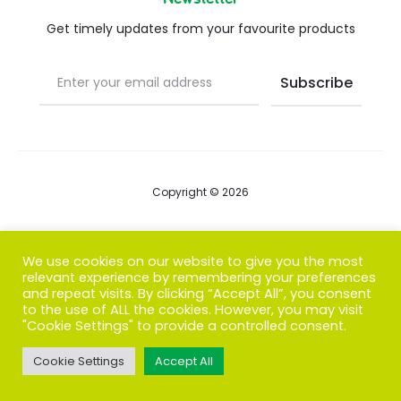
Get timely updates from your favourite products
Copyright © 2026
Blog
We use cookies on our website to give you the most
relevant experience by remembering your preferences
FAQs
and repeat visits. By clicking “Accept All”, you consent
to the use of ALL the cookies. However, you may visit
Contact us
"Cookie Settings" to provide a controlled consent.
Cookie Settings
Accept All
T
F
I
P
G
w
a
n
i
o
i
c
s
n
o
t
e
t
t
g