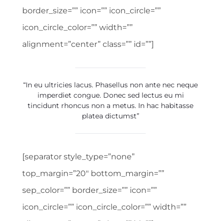
border_size=”” icon=”” icon_circle=””
icon_circle_color=”” width=””
alignment=”center” class=”” id=””]
“In eu ultricies lacus. Phasellus non ante nec neque
imperdiet congue. Donec sed lectus eu mi
tincidunt rhoncus non a metus. In hac habitasse
platea dictumst”
[separator style_type=”none”
top_margin=”20″ bottom_margin=””
sep_color=”” border_size=”” icon=””
icon_circle=”” icon_circle_color=”” width=””