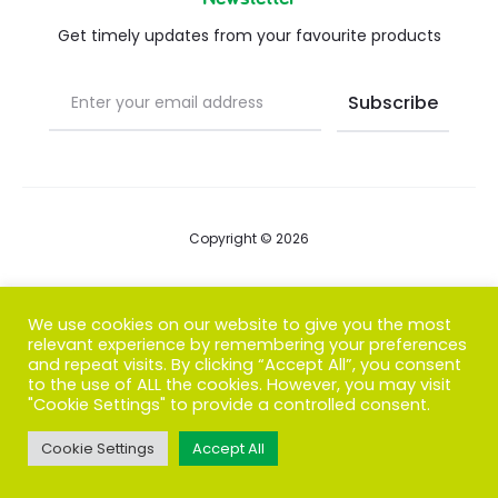
Get timely updates from your favourite products
Copyright © 2026
Blog
We use cookies on our website to give you the most
relevant experience by remembering your preferences
FAQs
and repeat visits. By clicking “Accept All”, you consent
to the use of ALL the cookies. However, you may visit
Contact us
"Cookie Settings" to provide a controlled consent.
Cookie Settings
Accept All
T
F
I
P
G
w
a
n
i
o
i
c
s
n
o
t
e
t
t
g