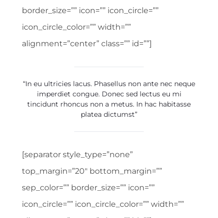
border_size=”” icon=”” icon_circle=””
icon_circle_color=”” width=””
alignment=”center” class=”” id=””]
“In eu ultricies lacus. Phasellus non ante nec neque
imperdiet congue. Donec sed lectus eu mi
tincidunt rhoncus non a metus. In hac habitasse
platea dictumst”
[separator style_type=”none”
top_margin=”20″ bottom_margin=””
sep_color=”” border_size=”” icon=””
icon_circle=”” icon_circle_color=”” width=””